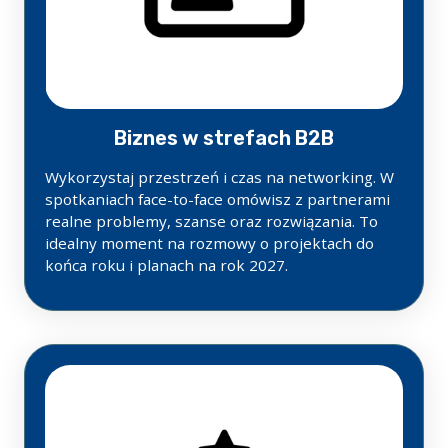
Biznes w strefach B2B
Wykorzystaj przestrzeń i czas na networking. W
spotkaniach face-to-face omówisz z partnerami
realne problemy, szanse oraz rozwiązania. To
idealny moment na rozmowy o projektach do
końca roku i planach na rok 2027.