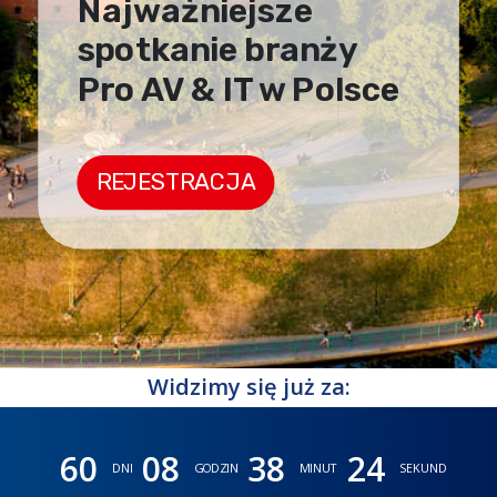
Najważniejsze
spotkanie branży
Pro AV & IT w Polsce
REJESTRACJA
Widzimy się już za:
60
08
38
22
DNI
GODZIN
MINUT
SEKUND