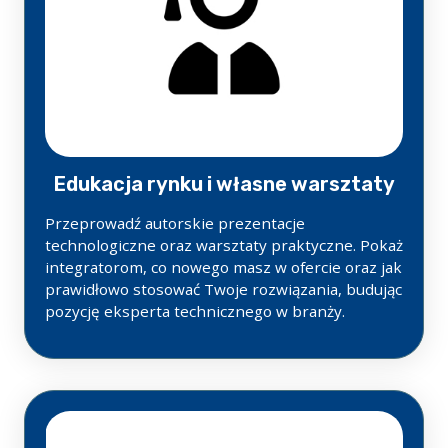
Edukacja rynku i własne warsztaty
Przeprowadź autorskie prezentacje
technologiczne oraz warsztaty praktyczne. Pokaż
integratorom, co nowego masz w ofercie oraz jak
prawidłowo stosować Twoje rozwiązania, budując
pozycję eksperta technicznego w branży.