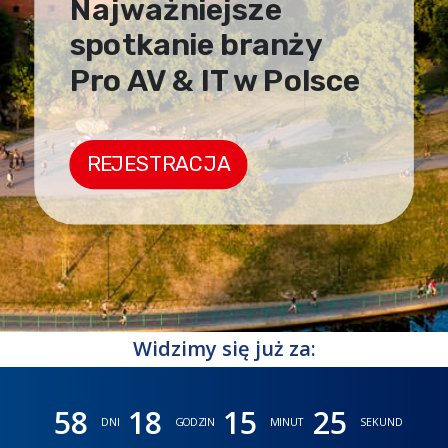
Najważniejsze
spotkanie branży
Pro AV & IT w Polsce
REJESTRACJA
Widzimy się już za:
58
18
15
22
DNI
GODZIN
MINUT
SEKUND